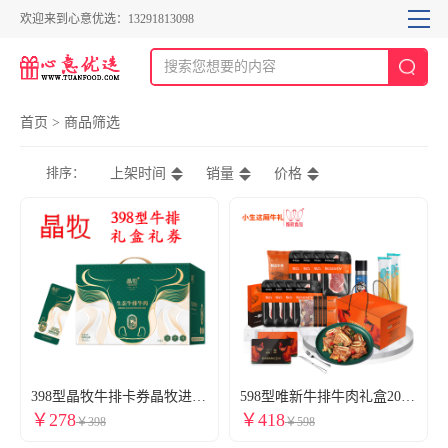
欢迎来到心意优选：13291813098
首页
>
商品筛选
排序：
上架时间
销量
价格
398型晶牧牛排卡券晶牧进口整切原切A款牛排牛肉礼盒组合晶牧官方网站团购
598型唯新牛排牛肉礼盒2000g唯新牛排x小生这厢牛礼牛肉牛排礼盒整切牛排原切牛腩块生鲜大礼包春节年货礼包卡券团购
￥278
￥418
￥398
￥598