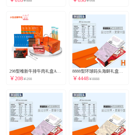
￥618
￥698
￥888
￥998
298型唯新牛排牛肉礼盒A款1540g唯新牛排x小生这厢牛礼牛肉牛排礼盒整切牛排原切牛腩块生鲜大礼包春节年货礼包团购
8888型环球码头海鲜礼盒生鲜大礼包提货卡券H套餐5150g海鲜礼盒顺丰冰鲜包邮到家
￥208
￥4448
￥298
￥8888