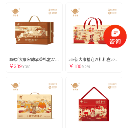
369新大康宋韵承香礼盒2710g酱鸭酱肉香肠火腿风味鱼干东坡肉叫花鸡酱货腊味大礼包礼盒春节送礼新大康官网官方团购
269新大康禧迎匠礼礼盒2030g酱鸭酱肉香肠火腿风味鱼干东坡肉叫花鸡酱货腊味大礼包礼盒春节送礼新大康旗舰店团购
￥239
￥180
￥369
￥269