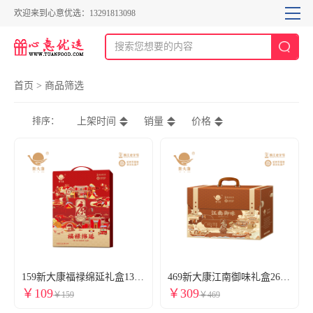
欢迎来到心意优选：13291813098
首页
>
商品筛选
排序：
上架时间
销量
价格
159新大康福禄绵延礼盒1380g酱鸭酱肉香肠火腿风味鱼干东坡肉叫花鸡酱货腊味大礼包礼盒春节送礼新大康官网团购
469新大康江南御味礼盒2600g酱鸭酱肉香肠火腿风味鱼干东坡肉叫花鸡酱货腊味大礼包礼盒春节送礼新大康官方团购渠道
￥109
￥309
￥159
￥469