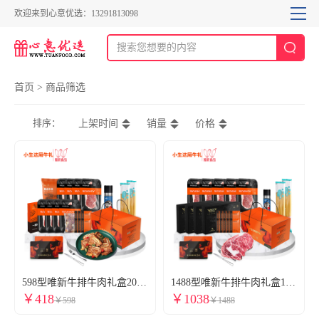
欢迎来到心意优选：13291813098
首页
>
商品筛选
排序：
上架时间
销量
价格
598型唯新牛排牛肉礼盒2000g唯新牛排x小生这厢牛礼牛肉牛排礼盒整切牛排原切牛腩块生鲜大礼包春节年货礼包卡券团购
1488型唯新牛排牛肉礼盒1990g唯新牛排x小生这厢牛礼牛肉牛排礼盒原切谷饲安格斯西冷牛排原切牛腩块生鲜大礼包春节年货礼包团购
￥418
￥1038
￥598
￥1488